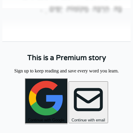
.
יָפִים
מְקוֹמוֹת
הַרְבֵּה
בָּהּ
.
This is a Premium story
בַּבֹּקֶר
הָלַכְנוּ
לַשּׁוּק
הַגָּדוֹל
וְקָנִינוּ
Sign up to keep reading and save every word you learn.
.
טְרִיִּים
פֵּרוֹת
.
Continue with Google
Continue with email