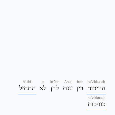
hitchil
lo
le'Ran
Anat
bein
ha'vikkuach
הוויכוח
בין
ענת
לרן
לא
התחיל
ke'vikkuach
כוויכוח