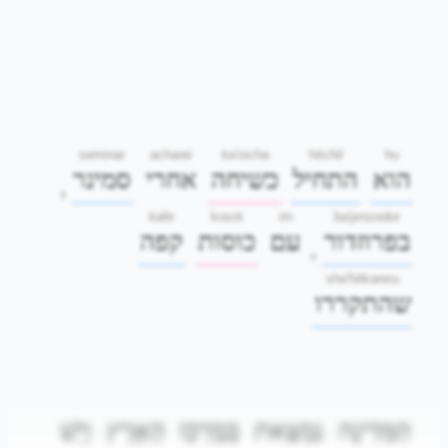
seminar
acharei
ke'sicha
hitchil
hu
הוא
התחיל
כשיחה
אחרי
סמינר
,
kafe
kosot
im
ba'prozedor
בפרוזדור
עם
כוסות
קפה
,
she'hitkareru
שהתקררו
הַמְּדִינָה
נִמְצֵאת
בְּמֶרְכַּז
הָאָרֶץ
וְיֵשׁ