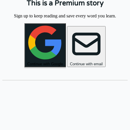
This is a Premium story
בַּבֹּקֶר
הָלַכְנוּ
לַשּׁוּק
הַגָּדוֹל
וְקָנִינוּ
Sign up to keep reading and save every word you learn.
.
טְרִיִּים
פֵּרוֹת
.
Continue with Google
Continue with email
אַחֲרֵי
הַצָּהֳרַיִם
יָשַׁבְנוּ
בַּגִּנָּה
וְדִבַּרְנוּ
.
הַחַיִּים
עַל
.