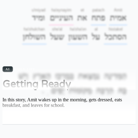
u'miyad
ha'eynayim
et
patach
Amit
אמית
פתח
את
העיניים
ומיד
ha'shulchan
she'al
ha'sha'on
al
histakel
הסתכל
על
השעון
שעל
השולחן
A1
DAILY LIFE
הַמְּדִינָה
נִמְצֵאת
בְּמֶרְכַּז
הָאָרֶץ
וְיֵשׁ
Getting Ready
.
יָפִים
מְקוֹמוֹת
הַרְבֵּה
בָּהּ
.
In this story, Amit wakes up in the morning, gets dressed, eats
breakfast, and leaves for school.