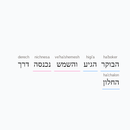
derech
nichnesa
ve'ha'shemesh
higi'a
ha'boker
הבוקר
הגיע
והשמש
נכנסה
דרך
ha'chalon
החלון