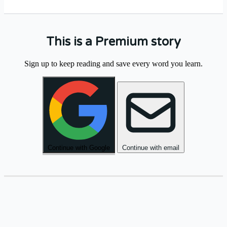
This is a Premium story
בַּבֹּקֶר
הָלַכְנוּ
לַשּׁוּק
הַגָּדוֹל
וְקָנִינוּ
Sign up to keep reading and save every word you learn.
.
טְרִיִּים
פֵּרוֹת
.
Continue with Google
Continue with email
אַחֲרֵי
הַצָּהֳרַיִם
יָשַׁבְנוּ
בַּגִּנָּה
וְדִבַּרְנוּ
.
הַחַיִּים
עַל
.