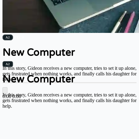
A2
TECH
New Computer
A2
TECH
In this story, Gideon receives a new computer, tries to set it up alone,
gets frustrated when nothing works, and finally calls his daughter for
New Computer
help.
In this story, Gideon receives a new computer, tries to set it up alone,
0:00
0:00
gets frustrated when nothing works, and finally calls his daughter for
help.