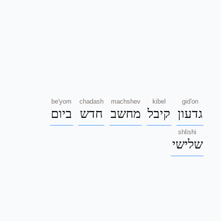
be'yom
chadash
machshev
kibel
gid'on
גדעון
קיבל
מחשב
חדש
ביום
shlishi
שלישי