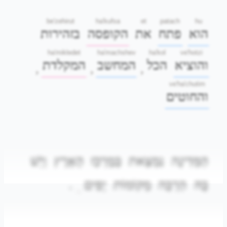
be'zehirut
ha'kufsa
et
patach
hu
הוא
פתח
את
הקופסה
בזהירות
ha'mikledet
ha'machshev
ha'kol
ve'hotzi
והוציא
הכל
המחשב
המקלדת
,
,
,
ve'ha'chutim
והחוטים
הַמְּדִינָה
נִמְצֵאת
בְּמֶרְכַּז
הָאָרֶץ
וְיֵשׁ
.
יָפִים
מְקוֹמוֹת
הַרְבֵּה
בָּהּ
.