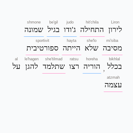
shmone
be'gil
judo
hit'chila
Liron
לירון
התחילה
ג'ודו
בגיל
שמונה
sportivit
hayta
she'lo
mi'siba
מסיבה
שלא
הייתה
ספורטיבית
al
le'hagen
she'tilmad
ratsu
horeha
bikhlal
בכלל
הוריה
רצו
שתלמד
להגן
על
,
atzmah
עצמה