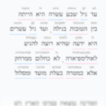
hayta
hi
esre
sheva
gil
ad
עד
גיל
שבע
עשרה
היא
הייתה
esrim
gil
ve'ad
be'gilah
ha'tovot
bein
בין
הטובות
בגילה
ועד
גיל
עשרים
,
le'hagia
rotza
she'hi
yada
hi
היא
ידעה
שהיא
רוצה
להגיע
mi'merchak
ke'chalom
lo
le'olimpiyada
לאולימפיאדה
לא
כחלום
ממרחק
,
u'maslul
mo'ed
ba'alat
ke'matara
ela
אלא
כמטרה
בעלת
מועד
ומסלול
הַמְּדִינָה
נִמְצֵאת
בְּמֶרְכַּז
הָאָרֶץ
וְיֵשׁ