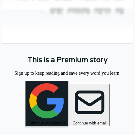
.
יָפִים
מְקוֹמוֹת
הַרְבֵּה
בָּהּ
.
This is a Premium story
בַּבֹּקֶר
הָלַכְנוּ
לַשּׁוּק
הַגָּדוֹל
וְקָנִינוּ
Sign up to keep reading and save every word you learn.
.
טְרִיִּים
פֵּרוֹת
.
Continue with Google
Continue with email