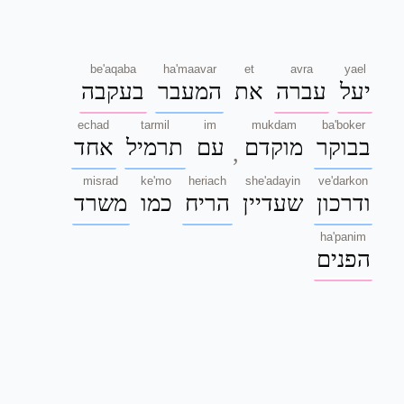
be'aqaba
ha'maavar
et
avra
yael
יעל
עברה
את
המעבר
בעקבה
echad
tarmil
im
mukdam
ba'boker
בבוקר
מוקדם
עם
תרמיל
אחד
,
misrad
ke'mo
heriach
she'adayin
ve'darkon
ודרכון
שעדיין
הריח
כמו
משרד
ha'panim
הפנים