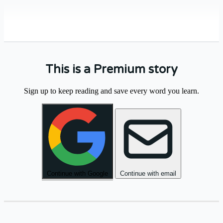
This is a Premium story
בַּבֹּקֶר
הָלַכְנוּ
לַשּׁוּק
הַגָּדוֹל
וְקָנִינוּ
Sign up to keep reading and save every word you learn.
.
טְרִיִּים
פֵּרוֹת
.
Continue with Google
Continue with email
אַחֲרֵי
הַצָּהֳרַיִם
יָשַׁבְנוּ
בַּגִּנָּה
וְדִבַּרְנוּ