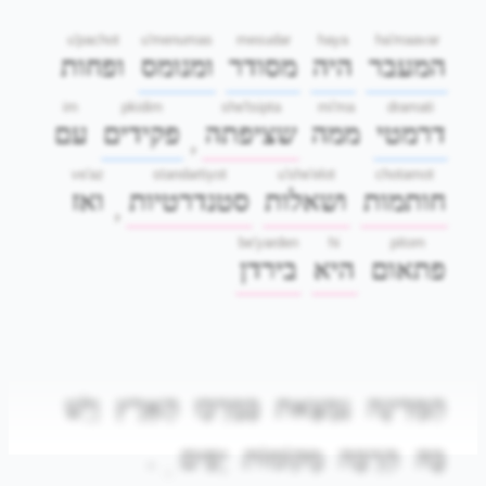
u'pachot
u'menumas
mesudar
haya
ha'maavar
המעבר
היה
מסודר
ומנומס
ופחות
im
pkidim
she'tsipta
mi'ma
dramati
דרמטי
ממה
שציפתה
פקידים
עם
,
ve'az
standartiyot
u'she'elot
chotamot
חותמות
ושאלות
סטנדרטיות
ואז
,
be'yarden
hi
pitom
פתאום
היא
בירדן
הַמְּדִינָה
נִמְצֵאת
בְּמֶרְכַּז
הָאָרֶץ
וְיֵשׁ
.
יָפִים
מְקוֹמוֹת
הַרְבֵּה
בָּהּ
.