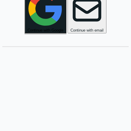
Continue with Google
Continue with email
אַחֲרֵי
הַצָּהֳרַיִם
יָשַׁבְנוּ
בַּגִּנָּה
וְדִבַּרְנוּ
.
הַחַיִּים
עַל
.
הַשֶּׁמֶשׁ
שָׁקְעָה
לְאַט
וְהָרוּחַ
נָשְׁבָה