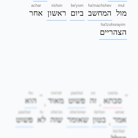
achar
rishon
be'yom
ha'machshev
mul
מול
המחשב
ביום
ראשון
אחר
ha'tzohorayim
הצהריים
hu
me'od
pashut
ze
savta
"
"
סבתא
זה
פשוט
מאוד
הוא
,
,
pashut
lo
she'ze
she'omer
be'ton
amar
אמר
בטון
שאומר
שזה
לא
פשוט
,
bichlal