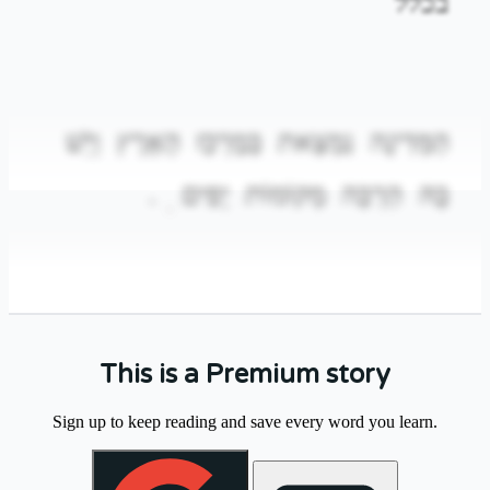
בכלל
הַמְּדִינָה
נִמְצֵאת
בְּמֶרְכַּז
הָאָרֶץ
וְיֵשׁ
.
יָפִים
מְקוֹמוֹת
הַרְבֵּה
בָּהּ
.
This is a Premium story
בַּבֹּקֶר
הָלַכְנוּ
לַשּׁוּק
הַגָּדוֹל
וְקָנִינוּ
Sign up to keep reading and save every word you learn.
.
טְרִיִּים
פֵּרוֹת
.