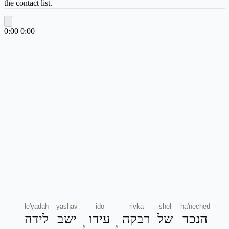
the contact list.
0:00
0:00
le'yadah
yashav
ido
rivka
shel
ha'neched
הנכד
של
רבקה
עידו
ישב
לידה
,
,