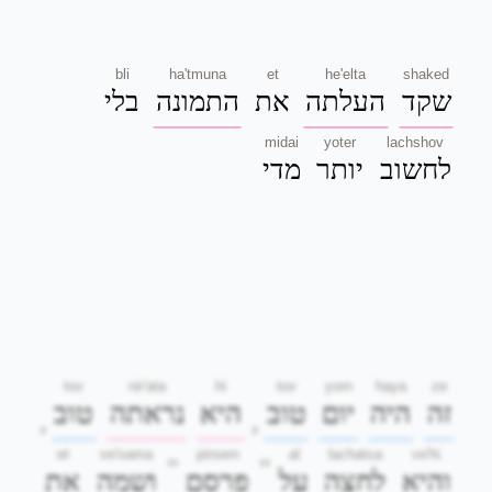
bli
ha'tmuna
et
he'elta
shaked
שקד
העלתה
את
התמונה
בלי
midai
yoter
lachshov
לחשוב
יותר
מדי
tov
nir'ata
hi
tov
yom
haya
ze
זה
היה
יום
טוב
היא
נראתה
טוב
,
,
et
ve'sama
pirsem
al
lachatsa
ve'hi
"
"
והיא
לחצה
על
פרסם
ושמה
את