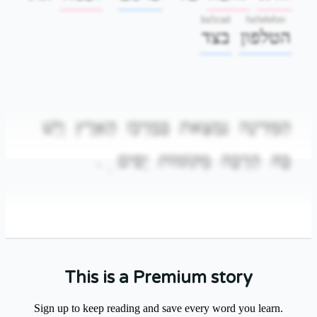
ba'tzad
ha'telefon
הטלפון
בצד
הַמְּדִינָה
נִמְצֵאת
בְּמֶרְכַּז
הָאָרֶץ
וְיֵשׁ
.
יָפִים
מְקוֹמוֹת
הַרְבֵּה
בָּהּ
.
This is a Premium story
בַּבֹּקֶר
הָלַכְנוּ
לַשּׁוּק
הַגָּדוֹל
וְקָנִינוּ
Sign up to keep reading and save every word you learn.