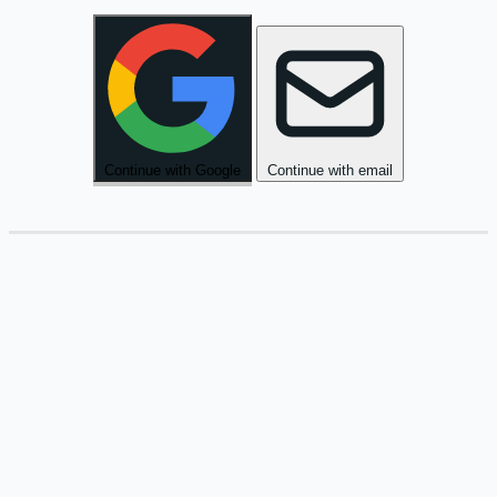
.
טְרִיִּים
פֵּרוֹת
.
Continue with Google
Continue with email
אַחֲרֵי
הַצָּהֳרַיִם
יָשַׁבְנוּ
בַּגִּנָּה
וְדִבַּרְנוּ
.
הַחַיִּים
עַל
.