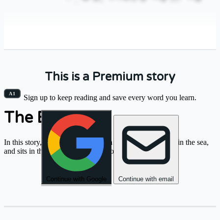
This is a Premium story
בַּבֹּקֶר
הָלַכְנוּ
לַשּׁוּק
הַגָּדוֹל
וְקָנִינוּ
A1
TRAVEL
Sign up to keep reading and save every word you learn.
The Beach
.
טְרִיִּים
פֵּרוֹת
.
In this story, Yael goes to the beach on a hot day, swims in the sea,
and sits in the sun eating watermelon.
Continue with Google
Continue with email