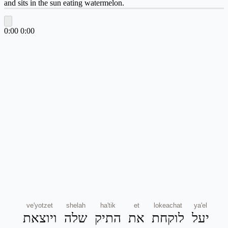
and sits in the sun eating watermelon.
0:00
0:00
ve'yotzet
shelah
ha'tik
et
lokeachat
ya'el
יעל
לוקחת
את
התיק
שלה
ויוצאת