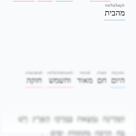
me'ha'bayit
מהבית
chazakah
ve'ha'shemesh
me'od
cham
ha'yom
היום
חם
מאוד
והשמש
חזקה
הַמְּדִינָה
נִמְצֵאת
בְּמֶרְכַּז
הָאָרֶץ
וְיֵשׁ
.
יָפִים
מְקוֹמוֹת
הַרְבֵּה
בָּהּ
.