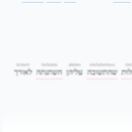
le'orech
hishtanta
aleihen
she'ha'teshuva
she'
ות
שהתשובה
עליהן
השתנתה
לאורך