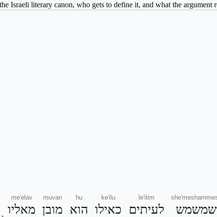
he Israeli literary canon, who gets to define it, and what the argument r
me'elav
muvan
hu
ke'ilu
le'itim
she'meshamme
שמשמש
לעיתים
כאילו
הוא
מובן
מאליו
,