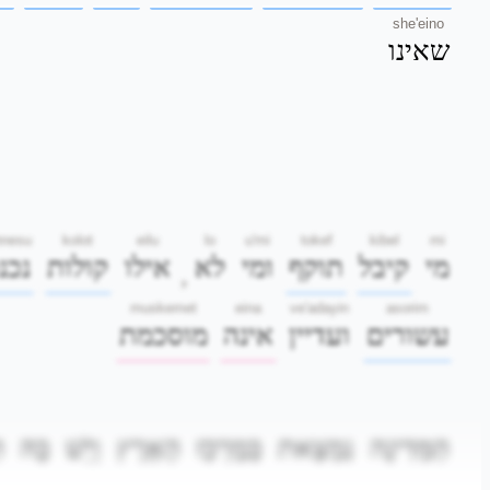
she'eino
שאינו
hnesu
kolot
eilu
lo
u'mi
tokef
kibel
mi
מי
קיבל
תוקף
ומי
לא
אילו
קולות
נכנ
,
muskemet
eina
ve'adayin
asorim
עשורים
ועדיין
אינה
מוסכמת
הַמְּדִינָה
נִמְצֵאת
בְּמֶרְכַּז
הָאָרֶץ
וְיֵשׁ
בָּהּ
ה