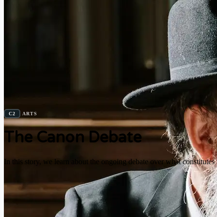
C2
ARTS
The Canon Debate
In this story, we learn about the ongoing debate over what constitutes t