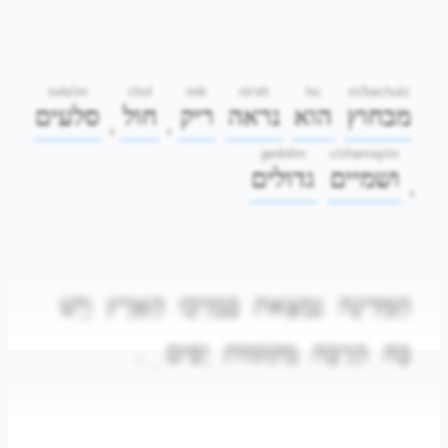
sela'im
chol
reik
nir'eh
hu
mi'bachutz
מבחוץ
הוא
נראה
ריק
חול
סלעים
,
,
gedolim
u'shamayim
ושמיים
גדולים
,
הַמְּדִינָה
נִמְצֵאת
בְּמֶרְכַּז
הָאָרֶץ
וְיֵשׁ
.
יָפִים
מְקוֹמוֹת
הַרְבֵּה
בָּהּ
.