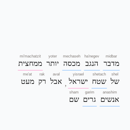
mi'machatzit
yoter
mechaseh
ha'negev
midbar
מדבר
הנגב
מכסה
יותר
ממחצית
me'at
rak
aval
yisrael
shetach
shel
של
שטח
ישראל
אבל
רק
מעט
,
sham
garim
anashim
אנשים
גרים
שם