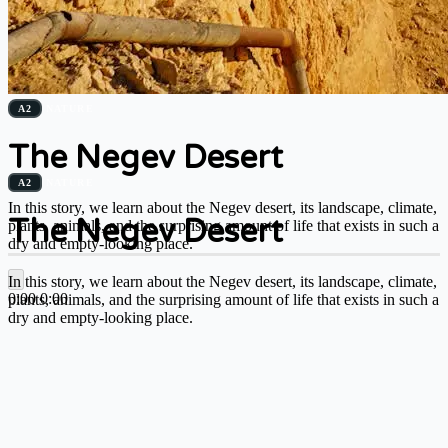
A2
NATURE
The Negev Desert
A2
NATURE
In this story, we learn about the Negev desert, its landscape, climate,
The Negev Desert
plants, animals, and the surprising amount of life that exists in such a
dry and empty-looking place.
In this story, we learn about the Negev desert, its landscape, climate,
0:00
0:00
plants, animals, and the surprising amount of life that exists in such a
dry and empty-looking place.