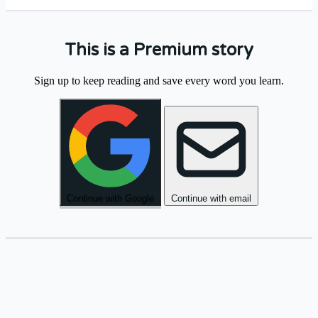
This is a Premium story
בַּבֹּקֶר
הָלַכְנוּ
לַשּׁוּק
הַגָּדוֹל
וְקָנִינוּ
Sign up to keep reading and save every word you learn.
.
טְרִיִּים
פֵּרוֹת
.
Continue with Google
Continue with email
אַחֲרֵי
הַצָּהֳרַיִם
יָשַׁבְנוּ
בַּגִּנָּה
וְדִבַּרְנוּ
.
הַחַיִּים
עַל
.