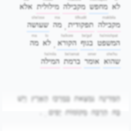
לא
מחפש
מקבילה
מילולית
אלא
she'ose
ma
tifkudit
makbila
מקבילה
תפקודית
מה
שעושה
,
ma
lo
ha'kore
be'guf
ha'mishpat
המשפט
בגוף
הקורא
לא
מה
,
ha'mila
be'ramat
omer
she'hu
שהוא
אומר
ברמת
המילה
הַמְּדִינָה
נִמְצֵאת
בְּמֶרְכַּז
הָאָרֶץ
וְיֵשׁ
.
יָפִים
מְקוֹמוֹת
הַרְבֵּה
בָּהּ
.