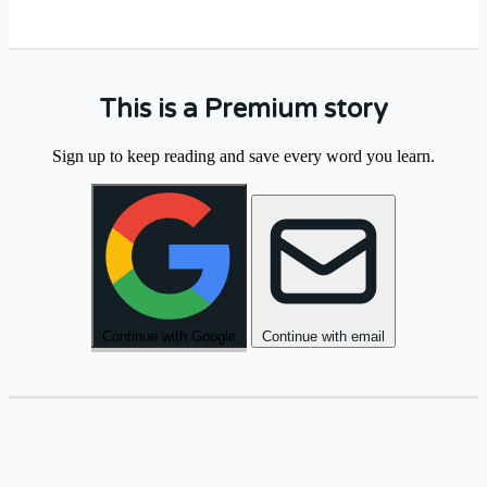
This is a Premium story
בַּבֹּקֶר
הָלַכְנוּ
לַשּׁוּק
הַגָּדוֹל
וְקָנִינוּ
Sign up to keep reading and save every word you learn.
.
טְרִיִּים
פֵּרוֹת
.
Continue with Google
Continue with email
אַחֲרֵי
הַצָּהֳרַיִם
יָשַׁבְנוּ
בַּגִּנָּה
וְדִבַּרְנוּ
.
הַחַיִּים
עַל