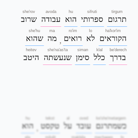
she'rov
avoda
hu
sifruti
tirgum
תרגום
ספרותי
הוא
עבודה
שרוב
she'hu
ma
ro'im
lo
ha'kor'im
הקוראים
לא
רואים
מה
שהוא
,
heitev
she'na'as'ta
siman
klal
be'derech
בדרך
כלל
סימן
שנעשתה
היטב
hu
tekst
al
oved
ke'she'metargem
כשמתרגם
עובד
על
טקסט
הוא
,
ela
milulit
makbila
mechapes
lo